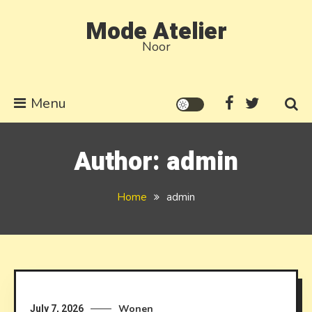
Skip to content
Mode Atelier
Noor
Menu
Author:
admin
Home
admin
Wonen
July 7, 2026